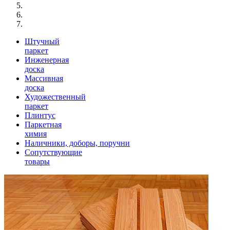
Штучный
паркет
Инженерная
доска
Массивная
доска
Художественный
паркет
Плинтус
Паркетная
химия
Наличники, доборы, поручни
Сопутствующие
товары